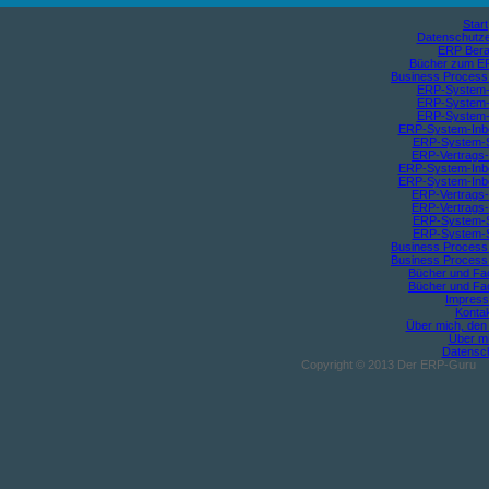
Start
Datenschutze
ERP Bera
Bücher zum E
Business Proces
ERP-System-
ERP-System-
ERP-System-
ERP-System-Inb
ERP-System-S
ERP-Vertrags-
ERP-System-Inb
ERP-System-Inb
ERP-Vertrags-
ERP-Vertrags-
ERP-System-S
ERP-System-S
Business Proces
Business Proces
Bücher und Fa
Bücher und Fa
Impres
Konta
Über mich, de
Über m
Datensc
Copyright © 2013 Der ERP-Guru