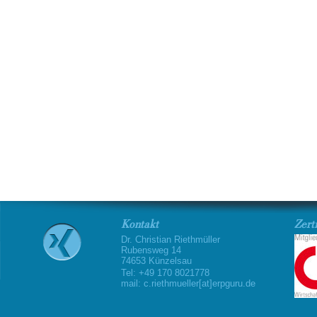
ERP AUSWAHL
Kontakt
Zerti
Dr. Christian Riethmüller
Rubensweg 14
74653 Künzelsau
Tel: +49 170 8021778
mail: c.riethmueller[at]erpguru.de