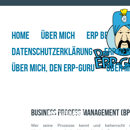
HOME
ÜBER MICH
ERP BERATUN
DATENSCHUTZERKLÄRUNG
ERP BE
ÜBER MICH, DEN ERP-GURU
ÜBER M
ERP
BUSINESS PROCESS MANAGEMENT (B
INBETRIEBNAHME
Wer seine Prozesse kennt und beherrscht sow