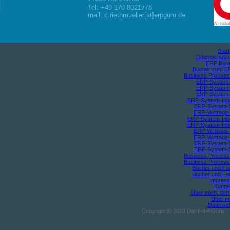
Tel: +49 170 8021778
mail: c.riethmueller[at]erpguru.de
Start
Datenschutze
ERP Bera
Bücher zum E
Business Proces
ERP-System-
ERP-System-
ERP-System-
ERP-System-Inb
ERP-System-S
ERP-Vertrags-
ERP-System-Inb
ERP-System-Inb
ERP-Vertrags-
ERP-Vertrags-
ERP-System-S
ERP-System-S
Business Proces
Business Proces
Bücher und Fa
Bücher und Fa
Impres
Konta
Über mich, de
Über m
Datensc
Copyright © 2013 Der ERP-Guru